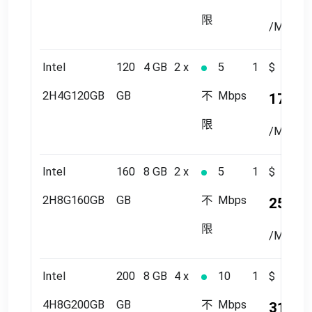
限
/Month
Intel
120
4 GB
2 x
5
1
$
2H4G120GB
GB
不
Mbps
17.44
限
/Month
Intel
160
8 GB
2 x
5
1
$
2H8G160GB
GB
不
Mbps
25.50
限
/Month
Intel
200
8 GB
4 x
10
1
$
4H8G200GB
GB
不
Mbps
31.53