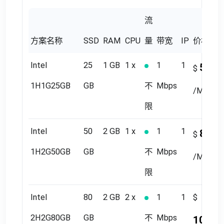
流
方案名称
SSD
RAM
CPU
量
带宽
IP
价格
Intel
25
1 GB
1 x
1
1
5.19
$
1H1G25GB
GB
不
Mbps
/Month
限
Intel
50
2 GB
1 x
1
1
8.09
$
1H2G50GB
GB
不
Mbps
/Month
限
Intel
80
2 GB
2 x
1
1
$
2H2G80GB
GB
不
Mbps
10.79