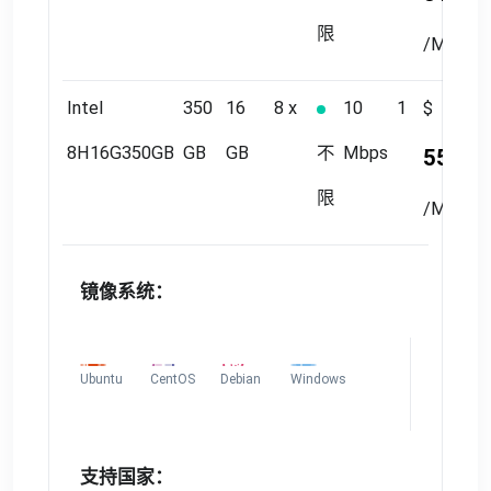
限
/Month
Intel
350
16
8 x
10
1
$
8H16G350GB
GB
GB
不
Mbps
55.50
限
/Month
镜像系统：
Ubuntu
CentOS
Debian
Windows
支持国家：